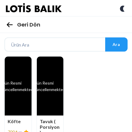
Geri Dön
Ara
Ürün Resmi
Ürün Resmi
Güncellenmektedir
Güncellenmektedir
Köfte
Tavuk (
Porsiyon
700 ₺