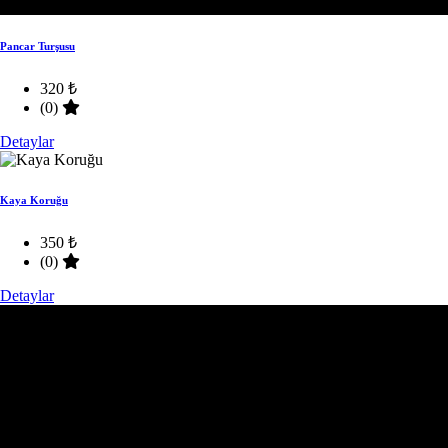
Pancar Turşusu
320 ₺
(0)
Detaylar
Kaya Koruğu
350 ₺
(0)
Detaylar