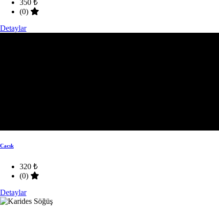
350 ₺
(0)
Detaylar
Cacık
320 ₺
(0)
Detaylar