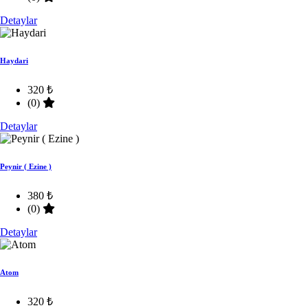
Detaylar
Haydari
320 ₺
(0)
Detaylar
Peynir ( Ezine )
380 ₺
(0)
Detaylar
Atom
320 ₺