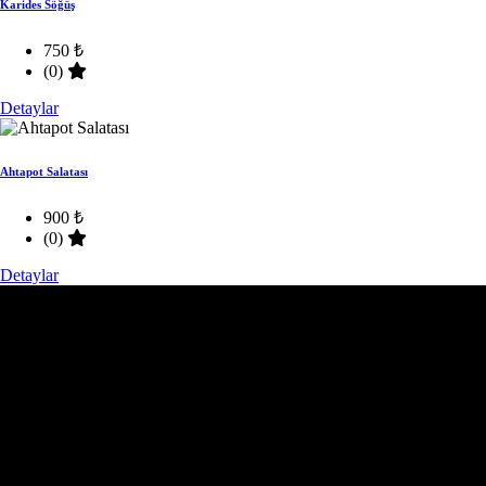
Karides Söğüş
750 ₺
(0)
Detaylar
Ahtapot Salatası
900 ₺
(0)
Detaylar