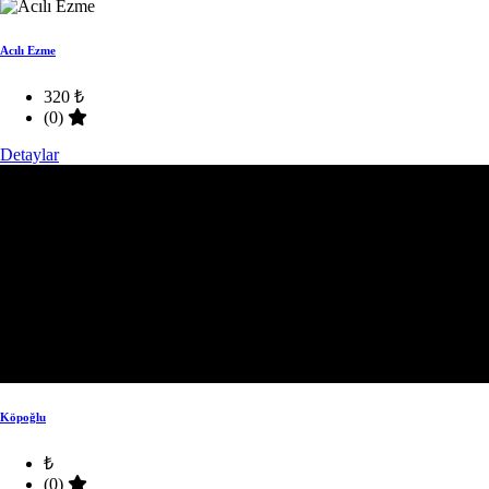
Acılı Ezme
320 ₺
(0)
Detaylar
Köpoğlu
₺
(0)